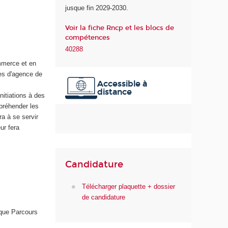
jusque fin 2029-2030.
n
u
Voir la fiche Rncp et les blocs de
m
compétences
é
40288
r
i
ommerce et en
q
ues d'agence de
Accessible à
u
distance
e
nitiations à des
e
ppréhender les
t
ra à se servir
d
ur fera
e
l
'
Candidature
I
A
Télécharger plaquette + dossier
de candidature
ique Parcours