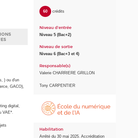
60
crédits
Niveau d'entrée
IONS
Niveau 5 (Bac+2)
UES
Niveau de sortie
Niveau 6 (Bac+3 et 4)
Responsable(s)
Valerie CHARRIERE GRILLON
, ) ou d'un
Tony CARPENTIER
merce, GACO),
É
c
ing digital,
o
ou VAE*.
l
e
jets
Habilitation
d
Arrêté du 30 mai 2025. Accréditation
u