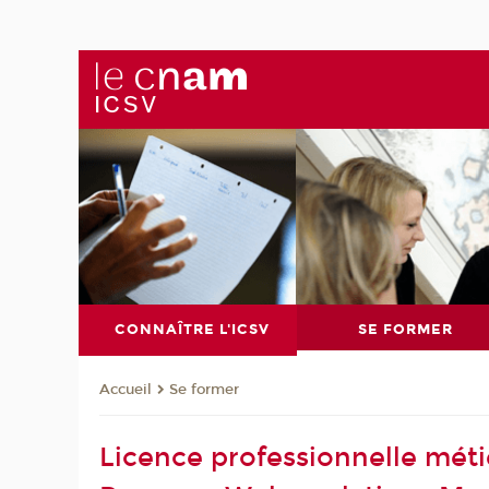
CONNAÎTRE L'ICSV
SE FORMER
Se former
Accueil
Licence professionnelle métie