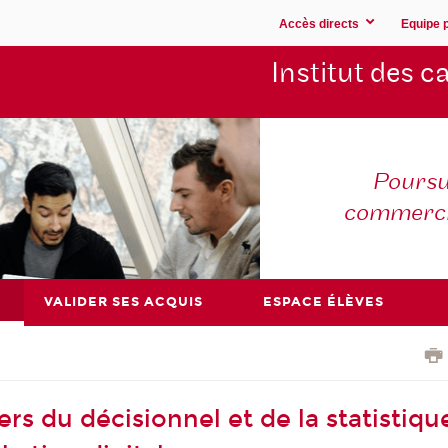
Accès directs
Equipe 
Institut des 
Poursu
commerc
VALIDER SES ACQUIS
ESPACE ÉLÈVES
rs du décisionnel et de la statistiqu