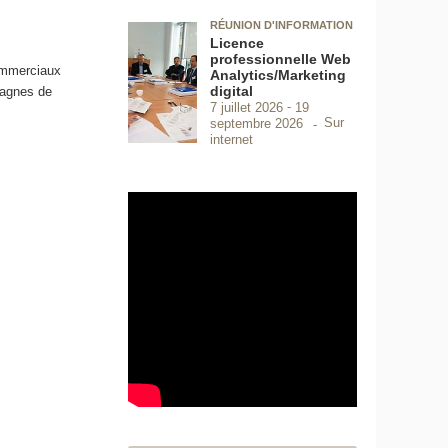
RÉUNION D'INFORMATION
Licence
professionnelle Web
commerciaux
Analytics/Marketing
digital
mpagnes de
7 juillet 2026
19
Sur
septembre 2026
internet