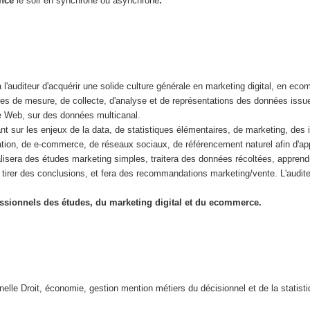
ance
le soir en synchrone ou asynchrone
.
l'auditeur d'acquérir une solide culture générale en marketing digital, en ec
des de mesure, de collecte, d'analyse et de représentations des données iss
le Web, sur des données multicanal.
 sur les enjeux de la data, de statistiques élémentaires, de marketing, des i
cation, de e-commerce, de réseaux sociaux, de référencement naturel afin d'a
alisera des études marketing simples, traitera des données récoltées, apprend
n tirer des conclusions, et fera des recommandations marketing/vente. L'audite
.
ssionnels des études, du marketing digital et du ecommerce.
nelle Droit, économie, gestion mention métiers du décisionnel et de la statist