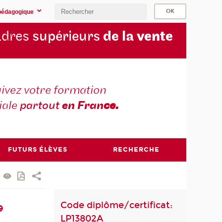
pédagogique
cadres
supérieurs
de la
vente
ivez votre formation
iale
partout
en Fran
ce.
FUTURS ÉLÈVES
RECHERCHE
Code diplôme/certificat:
e
LP13802A