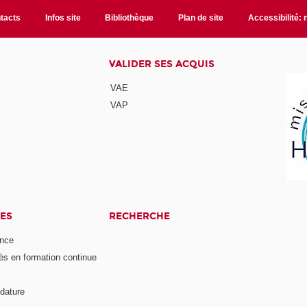
tacts
Infos site
Bibliothèque
Plan de site
Accessibilité:
VALIDER SES ACQUIS
VAE
VAP
ES
RECHERCHE
ance
ès en formation continue
dature