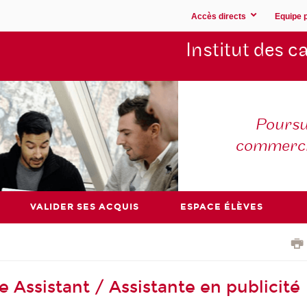
Accès directs
Equipe 
Institut des 
Poursu
commerc
VALIDER SES ACQUIS
ESPACE ÉLÈVES
 Assistant / Assistante en publicité