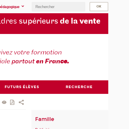
pédagogique
cadres
supérieurs
de la
vente
ivez votre formation
iale
partout
en Fran
ce.
FUTURS ÉLÈVES
RECHERCHE
Famille