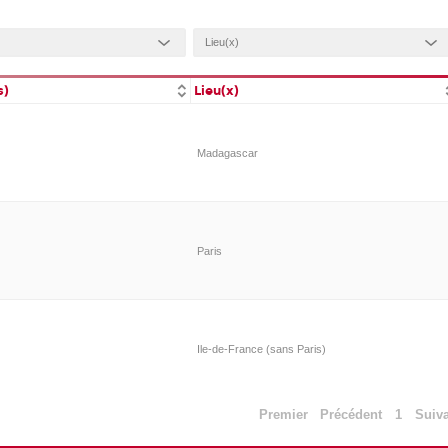
s)
Lieu(x)
Madagascar
Paris
Ile-de-France (sans Paris)
Premier
Précédent
1
Suiv