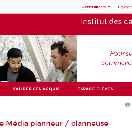
Accès directs
Equipe 
Institut des 
Poursu
commerc
VALIDER SES ACQUIS
ESPACE ÉLÈVES
de Média planneur / planneuse