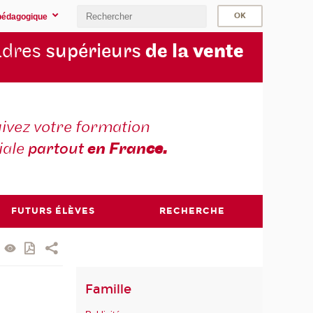
pédagogique
cadres
supérieurs
de la
vente
ivez votre formation
iale
partout
en Fran
ce.
FUTURS ÉLÈVES
RECHERCHE
Famille