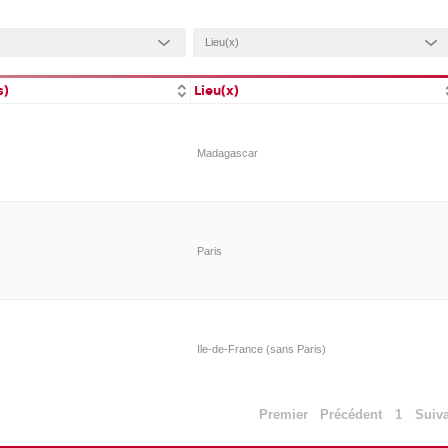
s)
Lieu(x)
Madagascar
Paris
Ile-de-France (sans Paris)
Premier
Précédent
1
Suiv