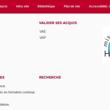
tacts
Infos site
Bibliothèque
Plan de site
Accessibilité:
VALIDER SES ACQUIS
VAE
VAP
ES
RECHERCHE
ance
ès en formation continue
dature