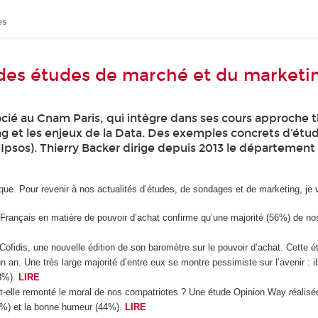
es
 des études de marché et du marketi
cié au Cnam Paris, qui intègre dans ses cours approche 
ng et les enjeux de la Data. Des exemples concrets d’étu
 Ipsos). Thierry Backer dirige depuis 2013 le département
ue. Pour revenir à nos actualités d’études, de sondages et de marketing, je 
rançais en matière de pouvoir d’achat confirme qu’une majorité (56%) de nos 
r Cofidis, une nouvelle édition de son baromètre sur le pouvoir d’achat. Cette é
n. Une très large majorité d’entre eux se montre pessimiste sur l’avenir : ils 
78%).
LIRE
elle remonté le moral de nos compatriotes ? Une étude Opinion Way réalisée 
8%) et la bonne humeur (44%).
LIRE