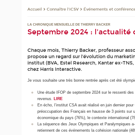
Connaître l'iCSV
Événements et conférenc
Accueil
LA CHRONIQUE MENSUELLE DE THIERRY BACKER
Septembre 2024 : l'actualité
Chaque mois, Thierry Backer, professeur asso
propose un regard sur l’évolution du marketi
institut (BVA, Estel Research, Kantar ex-TNS,
chez Harris Interactive.
Je vous souhaite une très bonne rentrée après cet été olympiq
Une étude IFOP de septembre 2024 sur le ressenti des F
revenus.
LIRE
En écho, l’institut CSA avait réalisé en juin dernier pou
préoccupation des Français en hausse de 3 points sur un a
économique du pays (76%), le contexte international (
La séquence des Jeux Olympiques et Paralympiques a-t-
retiennent de ces événements la cohésion nationale (4