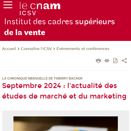
Institut des cadres
supérieurs
de la
vente
Connaître l'iCSV
Événements et conférences
Accueil
LA CHRONIQUE MENSUELLE DE THIERRY BACKER
Septembre 2024 : l'actualité des
études de marché et du marketing