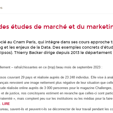
es
 des études de marché et du marketi
cié au Cnam Paris, qui intègre dans ses cours approche 
ng et les enjeux de la Data. Des exemples concrets d’étu
 Ipsos). Thierry Backer dirige depuis 2013 le département
uellement – rafraîchissantes en ce (trop) beau mois de septembre 2023 :
psos couvrant 29 pays et réalisée auprès de 23 248 individus. Elle vise à anal
ançais renvoient une image nettement plus négative de leur situation que cell
tude réalisée online auprès de 3 000 personnes pour le magazine Challenges, 
 et de justice, nos concitoyens estiment en revanche que celles-ci sont particu
Fraternité », mais comptent peu sur les institutions ou les médias pour la fai
l.
LIRE
ureau, savent-ils et peuvent-t-ils se déconnecter de leur travail pendant l