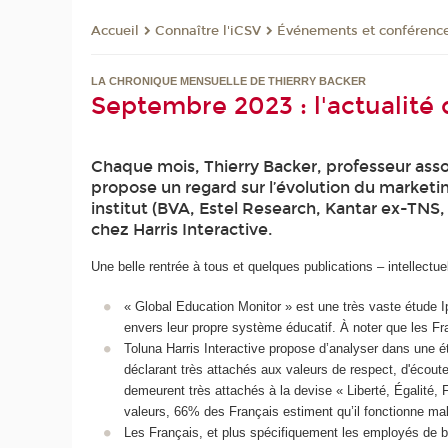
Connaître l'iCSV
Événements et conférenc
Accueil
LA CHRONIQUE MENSUELLE DE THIERRY BACKER
Septembre 2023 : l'actualité
Chaque mois, Thierry Backer, professeur asso
propose un regard sur l’évolution du marketi
institut (BVA, Estel Research, Kantar ex-TNS,
chez Harris Interactive.
Une belle rentrée à tous et quelques publications – intellect
« Global Education Monitor » est une très vaste étude I
envers leur propre système éducatif. À noter que les Fr
Toluna Harris Interactive propose d’analyser dans une é
déclarant très attachés aux valeurs de respect, d'écoute
demeurent très attachés à la devise « Liberté, Égalité, 
valeurs, 66% des Français estiment qu’il fonctionne ma
Les Français, et plus spécifiquement les employés de b