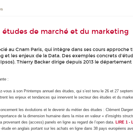
es
es études de marché et du marketing
cié au Cnam Paris, qui intègre dans ses cours approche 
ng et les enjeux de la Data. Des exemples concrets d’étu
 Ipsos). Thierry Backer dirige depuis 2013 le département
nte :
-vous à son Printemps annuel des études, qui s’est tenu le 26 et 27 septembr
lustrent les enjeux et tendances qui innervent le secteur des études et du mark
cernent les évolutions et le devenir du métier des études : Clément Dargent
importance de la dimension humaine dans la mise en valeur « d’insights struc
data provenant des (access) panels en ligne au regard de l’open data.
LIRE 1
-
 étude en anglais portant sur les achats en ligne dans 38 pays européens a