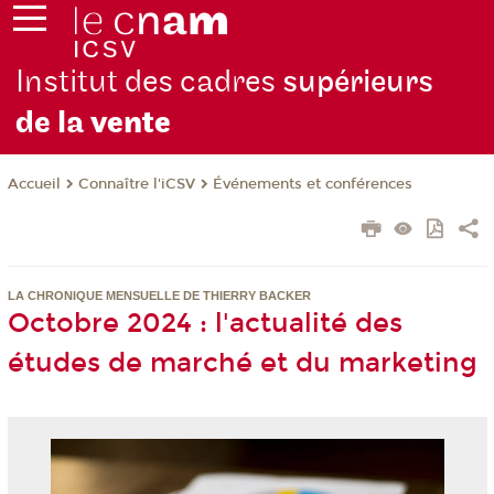
Institut des cadres
supérieurs
de la
vente
Connaître l'iCSV
Événements et conférences
Accueil
LA CHRONIQUE MENSUELLE DE THIERRY BACKER
Octobre 2024 : l'actualité des
études de marché et du marketing