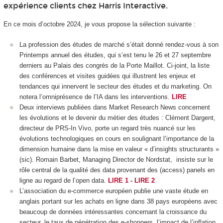
expérience clients chez Harris Interactive.
En ce mois d’octobre 2024, je vous propose la sélection suivante :
La profession des études de marché s’était donné rendez-vous à son
Printemps annuel des études, qui s’est tenu le 26 et 27 septembre
derniers au Palais des congrès de la Porte Maillot. Ci-joint, la liste
des conférences et visites guidées qui illustrent les enjeux et
tendances qui innervent le secteur des études et du marketing. On
notera l’omniprésence de l’IA dans les interventions.
LIRE
Deux interviews publiées dans Market Research News concernent
les évolutions et le devenir du métier des études : Clément Dargent,
directeur de PRS-In Vivo, porte un regard très nuancé sur les
évolutions technologiques en cours en soulignant l’importance de la
dimension humaine dans la mise en valeur « d’insights structurants »
(sic). Romain Barbet, Managing Director de Nordstat, insiste sur le
rôle central de la qualité des data provenant des (access) panels en
ligne au regard de l’open data.
LIRE 1
-
LIRE 2
L’association du e-commerce européen publie une vaste étude en
anglais portant sur les achats en ligne dans 38 pays européens avec
beaucoup de données intéressantes concernant la croissance du
secteur, le taux de pénétration des e-shoppers, l’impact de l’inflation,