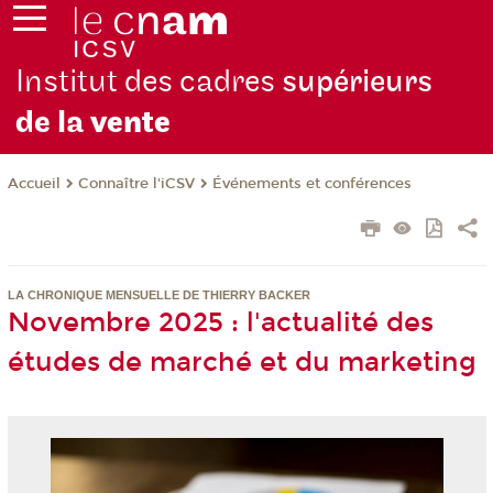
Institut des cadres
supérieurs
de la
vente
Connaître l'iCSV
Événements et conférences
Accueil
LA CHRONIQUE MENSUELLE DE THIERRY BACKER
Novembre 2025 : l'actualité des
études de marché et du marketing