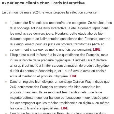
expérience clients chez Harris Interactive.
En ce mois de mars 2024, je vous propose la sélection suivante :
1 jeunes sur 5 ne sait pas reconnaîre une courgette. Ce résultat, issu
d’un sondage Toluna-Harris Interactive, a été largement repris dans
les médias ces derniers jours. Pourtant, cette étude aborde bien
d’autres aspects de l’alimentation quotidienne des Français, comme
leur engouement pour les plats ou produits transformés (42% en
consomment chez eux au moins une fois par semaine).
LIRE
L’Ifop s’est aussi intéressé à la vie quotidienne des Français, mais
ici sous l’angle de la précarité hygiénique. 1 individu sur 2 déclare
ainsi qu’il est incité à limiter sa consommation de produit d’hygiène
du fait du contexte économique, et 1 sur 5 avoue avoir dû choisir
entre alimentation et produits d’hygiène.
LIRE
Dans un registre bien éloigné, un sondage Opinion Way indique que
24% seulement des Français estiment très bien connaître les
produits financiers. Ils se montrent très traditionnels, une large
majorité estimant que leur banque est beaucoup mieux placée pour
les accompagner que les médias traditionnels ou digitaux ou même
les canaux financiers spécialisés.
LIRE
Une étude Ipsos a interrogé les Français sur leur perception de la