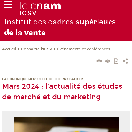
Institut des cadres
supérieurs
de la
vente
Connaître l'iCSV
Événements et conférences
Accueil
LA CHRONIQUE MENSUELLE DE THIERRY BACKER
Mars 2024 : l'actualité des études
de marché et du marketing