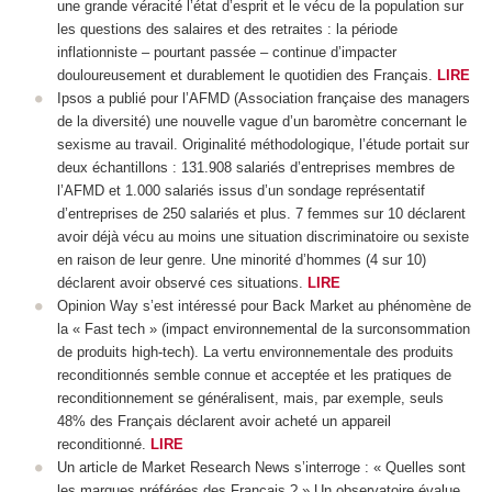
une grande véracité l’état d’esprit et le vécu de la population sur
les questions des salaires et des retraites : la période
inflationniste – pourtant passée – continue d’impacter
douloureusement et durablement le quotidien des Français.
LIRE
Ipsos a publié pour l’AFMD (Association française des managers
de la diversité) une nouvelle vague d’un baromètre concernant le
sexisme au travail. Originalité méthodologique, l’étude portait sur
deux échantillons : 131.908 salariés d’entreprises membres de
l’AFMD et 1.000 salariés issus d’un sondage représentatif
d’entreprises de 250 salariés et plus. 7 femmes sur 10 déclarent
avoir déjà vécu au moins une situation discriminatoire ou sexiste
en raison de leur genre. Une minorité d’hommes (4 sur 10)
déclarent avoir observé ces situations.
LIRE
Opinion Way s’est intéressé pour Back Market au phénomène de
la « Fast tech » (impact environnemental de la surconsommation
de produits high-tech). La vertu environnementale des produits
reconditionnés semble connue et acceptée et les pratiques de
reconditionnement se généralisent, mais, par exemple, seuls
48% des Français déclarent avoir acheté un appareil
reconditionné.
LIRE
Un article de Market Research News s’interroge : « Quelles sont
les marques préférées des Français ? » Un observatoire évalue