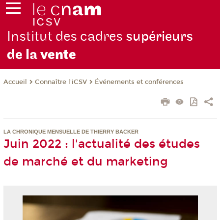
Institut des cadres
supérieurs
de la
vente
Connaître l'iCSV
Événements et conférences
Accueil
LA CHRONIQUE MENSUELLE DE THIERRY BACKER
Juin 2022 : l'actualité des études
de marché et du marketing