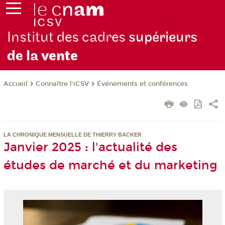
Institut des cadres
supérieurs
de la
vente
Connaître l'iCSV
Événements et conférences
Accueil
LA CHRONIQUE MENSUELLE DE THIERRY BACKER
Janvier 2025 : l'actualité des
études de marché et du marketing