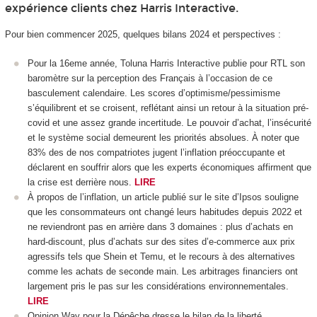
expérience clients chez Harris Interactive.
Pour bien commencer 2025, quelques bilans 2024 et perspectives :
Pour la 16eme année, Toluna Harris Interactive publie pour RTL son
baromètre sur la perception des Français à l’occasion de ce
basculement calendaire. Les scores d’optimisme/pessimisme
s’équilibrent et se croisent, reflétant ainsi un retour à la situation pré-
covid et une assez grande incertitude. Le pouvoir d’achat, l’insécurité
et le système social demeurent les priorités absolues. À noter que
83% des de nos compatriotes jugent l’inflation préoccupante et
déclarent en souffrir alors que les experts économiques affirment que
la crise est derrière nous.
LIRE
À propos de l’inflation, un article publié sur le site d’Ipsos souligne
que les consommateurs ont changé leurs habitudes depuis 2022 et
ne reviendront pas en arrière dans 3 domaines : plus d’achats en
hard-discount, plus d’achats sur des sites d’e-commerce aux prix
agressifs tels que Shein et Temu, et le recours à des alternatives
comme les achats de seconde main. Les arbitrages financiers ont
largement pris le pas sur les considérations environnementales.
LIRE
Opinion Way pour la Dépêche dresse le bilan de la liberté