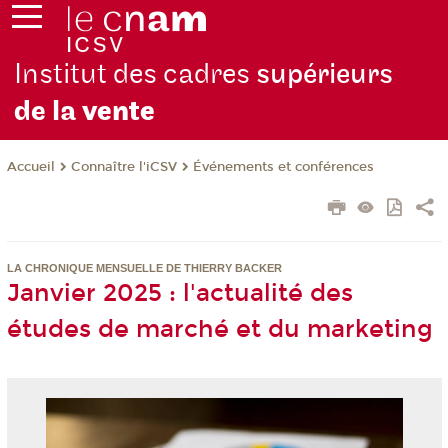
Institut des cadres
supérieurs
de la
vente
Connaître l'iCSV
Événements et conférences
Accueil
LA CHRONIQUE MENSUELLE DE THIERRY BACKER
Janvier 2025 : l'actualité des
études de marché et du marketing