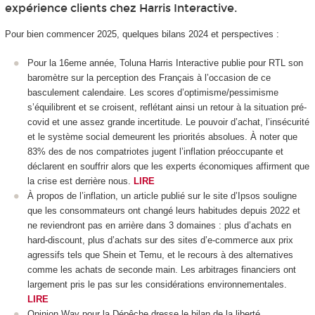
expérience clients chez Harris Interactive.
Pour bien commencer 2025, quelques bilans 2024 et perspectives :
Pour la 16eme année, Toluna Harris Interactive publie pour RTL son
baromètre sur la perception des Français à l’occasion de ce
basculement calendaire. Les scores d’optimisme/pessimisme
s’équilibrent et se croisent, reflétant ainsi un retour à la situation pré-
covid et une assez grande incertitude. Le pouvoir d’achat, l’insécurité
et le système social demeurent les priorités absolues. À noter que
83% des de nos compatriotes jugent l’inflation préoccupante et
déclarent en souffrir alors que les experts économiques affirment que
la crise est derrière nous.
LIRE
À propos de l’inflation, un article publié sur le site d’Ipsos souligne
que les consommateurs ont changé leurs habitudes depuis 2022 et
ne reviendront pas en arrière dans 3 domaines : plus d’achats en
hard-discount, plus d’achats sur des sites d’e-commerce aux prix
agressifs tels que Shein et Temu, et le recours à des alternatives
comme les achats de seconde main. Les arbitrages financiers ont
largement pris le pas sur les considérations environnementales.
LIRE
Opinion Way pour la Dépêche dresse le bilan de la liberté