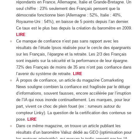
répondants en France, Allemagne, Italie et Grande-Bretagne. Un
seul chiffre : 23% seulement des Français pensent que la
démocratie fonctionne bien (Allemagne : 52%, Italie : 40%,
Royaume-Uni : 54%), en baisse de 5 points depuis l’an dernier.
Ce taux est le plus bas depuis la création du baromètre en 2009.
LIRE
Ce manque de confiance n’est pas sans rapport avec les
résultats de l’étude Ipsos réalisée pour le cercle des épargnants
sur les Français, l’épargne et la retraite. Les 2/3 des Français
sont inquiets sur la sécurité et la performance de leur épargne.
72% des Français de moins de 35 ans n’ont pas confiance dans
l’avenir du système de retraite.
LIRE
À propos de confiance, un article du magazine Comarketing
News souligne combien la confiance est fragilisée par le déluge
d’informations, souvent fausses, encore accélérée par l’irruption
de l’IA qui nous inonde continuellement. Les marques, pour leur
part, vivent ce choc de plein fouet (ex : rumeurs autour du
compteur Linky). La question de la certification des contenus se
pose.
LIRE
Dans ce même magazine, on trouve un article publiant les
résultats d’un baromètre Valiuz dédié au GEO (optimisation pour
les moteurs génératifs), qui mesure le trafic apporté par les IA