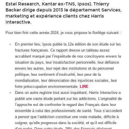
Estel Research, Kantar ex-TNS, Ipsos). Thierry
Backer dirige depuis 2013 le département Services,
marketing et expérience clients chez Harris
Interactive.
Pour bien finir cette année 2024, je vous propose le florilège suivant :
En premier lieu, Ipsos publie la 12
e
édition de son étude sur les
fractures françaises. Ce rapport dresse un tableau assez
accablant marqué par l’inquiétude de nos concitoyens envers la
situation du pays, leur insatisfaction personnelle, leur défiance
envers les autres, leur rejet des institutions et du personnel
politique, leur sentiment d’insécurité, leur peur de la
mondialisation, leur dénonciation des injustices sociales, leur
forte préoccupation environnementale.
LIRE
Dans un autre registre tout aussi inquiétant, Harris Interactive a
publié une vaste étude portant sur les addictions. L’originalité de
l’approche est de confronter le regard des Français dans leur
ensemble à celui des professionnels de santé. Tous s’accordent
à penser que l’addiction constitue une vraie maladie, difficile à
soigner, qu’elle progresse dans la société, et qu’il est difficile
d’en parler. Dans cette étude, 28% des Français déclarent