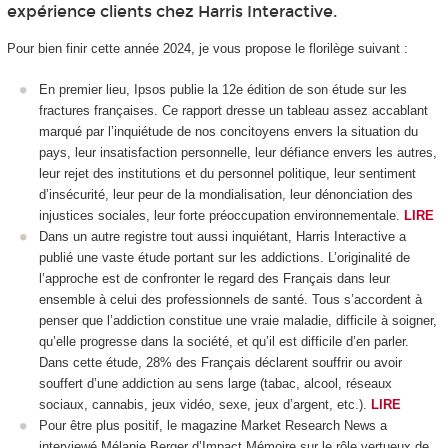
expérience clients chez Harris Interactive.
Pour bien finir cette année 2024, je vous propose le florilège suivant :
En premier lieu, Ipsos publie la 12
e
édition de son étude sur les
fractures françaises. Ce rapport dresse un tableau assez accablant
marqué par l’inquiétude de nos concitoyens envers la situation du
pays, leur insatisfaction personnelle, leur défiance envers les autres,
leur rejet des institutions et du personnel politique, leur sentiment
d’insécurité, leur peur de la mondialisation, leur dénonciation des
injustices sociales, leur forte préoccupation environnementale.
LIRE
Dans un autre registre tout aussi inquiétant, Harris Interactive a
publié une vaste étude portant sur les addictions. L’originalité de
l’approche est de confronter le regard des Français dans leur
ensemble à celui des professionnels de santé. Tous s’accordent à
penser que l’addiction constitue une vraie maladie, difficile à soigner,
qu’elle progresse dans la société, et qu’il est difficile d’en parler.
Dans cette étude, 28% des Français déclarent souffrir ou avoir
souffert d’une addiction au sens large (tabac, alcool, réseaux
sociaux, cannabis, jeux vidéo, sexe, jeux d’argent, etc.).
LIRE
Pour être plus positif, le magazine Market Research News a
interviewé Mélanie Berger d’Impact Mémoire sur le rôle vertueux de