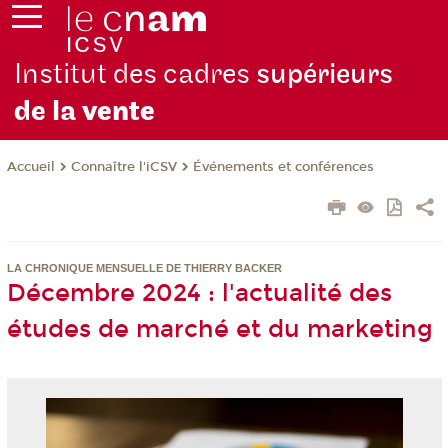
Institut des cadres
supérieurs
de la
vente
Connaître l'iCSV
Événements et conférences
Accueil
LA CHRONIQUE MENSUELLE DE THIERRY BACKER
Décembre 2024 : l'actualité des
études de marché et du marketing