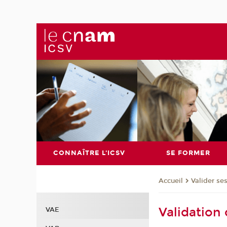
CONNAÎTRE L'ICSV
SE FORMER
Valider se
Accueil
Validation 
VAE