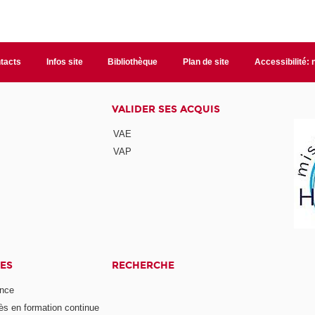
tacts
Infos site
Bibliothèque
Plan de site
Accessibilité:
VALIDER SES ACQUIS
VAE
VAP
ES
RECHERCHE
ance
ès en formation continue