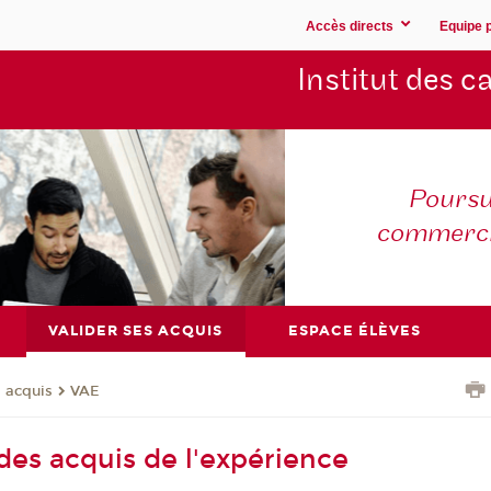
Accès directs
Equipe 
Institut des 
Poursu
commerc
VALIDER SES ACQUIS
ESPACE ÉLÈVES
s acquis
VAE
des acquis de l'expérience