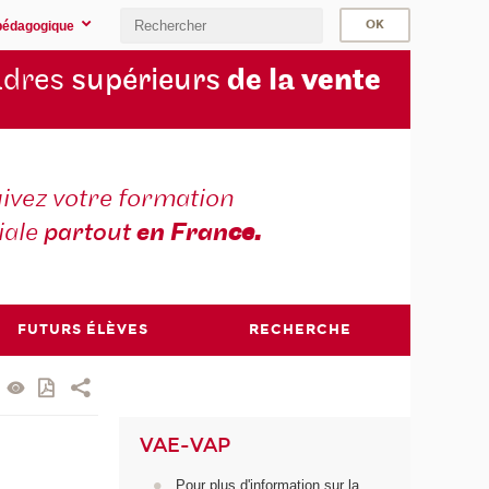
pédagogique
cadres
supérieurs
de la
vente
ivez votre formation
iale
partout
en Fran
ce.
FUTURS ÉLÈVES
RECHERCHE
VAE-VAP
Pour plus d'information sur la