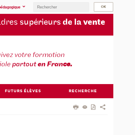
pédagogique
cadres
supérieurs
de la
vente
ivez votre formation
iale
partout
en Fran
ce.
FUTURS ÉLÈVES
RECHERCHE