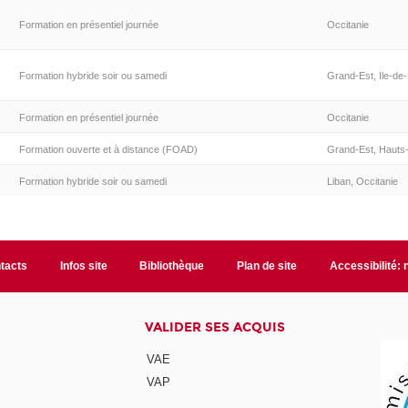
Formation en présentiel journée
Occitanie
Formation hybride soir ou samedi
Grand-Est, Ile-de
Formation en présentiel journée
Occitanie
Formation ouverte et à distance (FOAD)
Grand-Est, Hauts-
Formation hybride soir ou samedi
Liban, Occitanie
tacts
Infos site
Bibliothèque
Plan de site
Accessibilité:
VALIDER SES ACQUIS
VAE
VAP