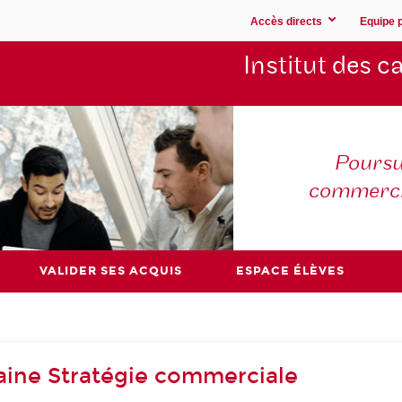
Accès directs
Equipe 
Institut des 
Poursu
commerc
VALIDER SES ACQUIS
ESPACE ÉLÈVES
aine Stratégie commerciale