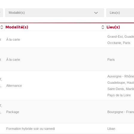
Modalité(s)
Lieu(x)
Grand-Est, Guadel
t
À la carte
Occitanie, Paris
t
À la carte
Paris
Auvergne - Rhône
T,
Guadeloupe, Hauts
,
Alternance
Saint-Denis, Marti
Pays de la Loire
T,
,
Package
Bourgogne - Fra
Formation hybride soir ou samedi
Liban