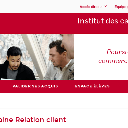
Accès directs
Equipe 
Institut des 
Poursu
commerc
VALIDER SES ACQUIS
ESPACE ÉLÈVES
ine Relation client