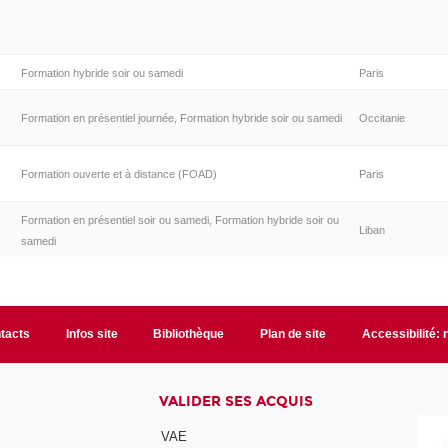
Formation hybride soir ou samedi
Paris
Formation en présentiel journée, Formation hybride soir ou samedi
Occitanie
Formation ouverte et à distance (FOAD)
Paris
Formation en présentiel soir ou samedi, Formation hybride soir ou
Liban
samedi
tacts
Infos site
Bibliothèque
Plan de site
Accessibilité:
VALIDER SES ACQUIS
VAE