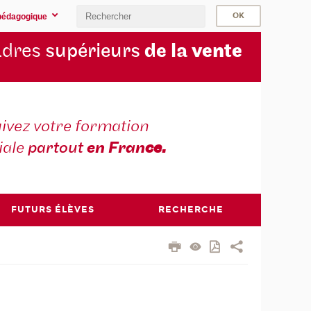
pédagogique
cadres
supérieurs
de la
vente
ivez votre formation
iale
partout
en Fran
ce.
FUTURS ÉLÈVES
RECHERCHE