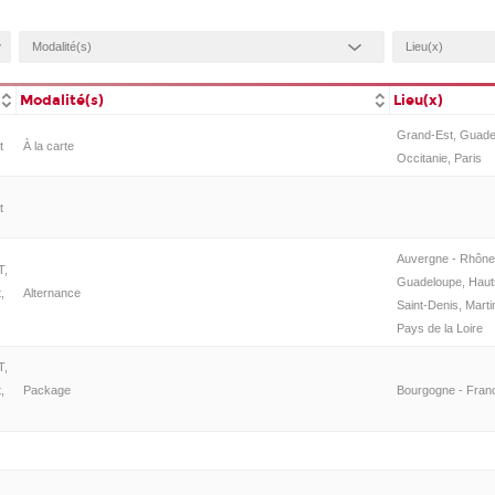
Modalité(s)
Lieu(x)
Grand-Est, Guadel
t
À la carte
Occitanie, Paris
t
Auvergne - Rhône
T,
Guadeloupe, Hauts
,
Alternance
Saint-Denis, Marti
Pays de la Loire
T,
,
Package
Bourgogne - Fra