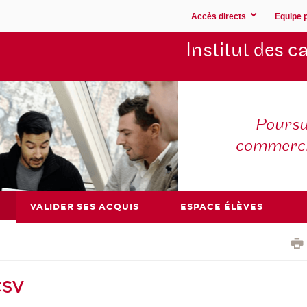
Accès directs
Equipe 
Institut des 
Poursu
commerc
VALIDER SES ACQUIS
ESPACE ÉLÈVES
CSV