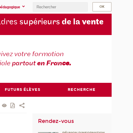
pédagogique
cadres
supérieurs
de la
vente
ivez votre formation
iale
partout
en Fran
ce.
FUTURS ÉLÈVES
RECHERCHE
Rendez-vous