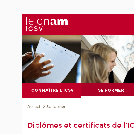
CONNAÎTRE L'ICSV
SE FORMER
Se former
Accueil
Diplômes et certificats de l'I