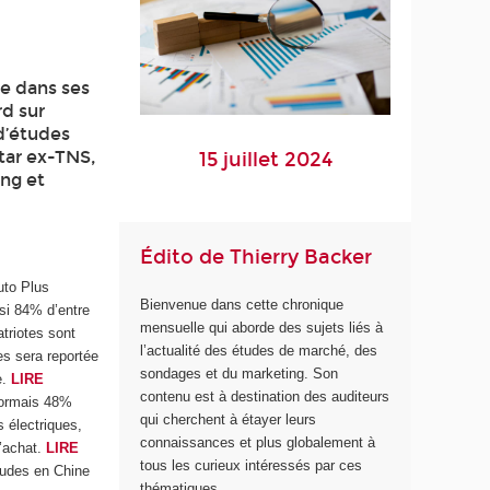
re dans ses
rd sur
 d’études
ntar ex-TNS,
15 juillet 2024
ing et
Édito de Thierry Backer
uto Plus
Bienvenue dans cette chronique
nsi 84% d’entre
mensuelle qui aborde des sujets liés à
triotes sont
l’actualité des études de marché, des
es sera reportée
sondages et du marketing. Son
e.
LIRE
contenu est à destination des auditeurs
ésormais 48%
qui cherchent à étayer leurs
 électriques,
connaissances et plus globalement à
’achat.
LIRE
tous les curieux intéressés par ces
tudes en Chine
thématiques.