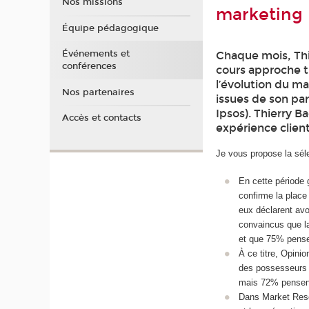
Nos missions
marketing
Équipe pédagogique
Événements et
Chaque mois, Thi
conférences
cours approche t
l’évolution du m
Nos partenaires
issues de son par
Ipsos). Thierry B
Accès et contacts
expérience client
Je vous propose la séle
En cette période 
confirme la place
eux déclarent avo
convaincus que la
et que 75% pensen
À ce titre, Opini
des possesseurs d
mais 72% pensent
Dans Market Resea