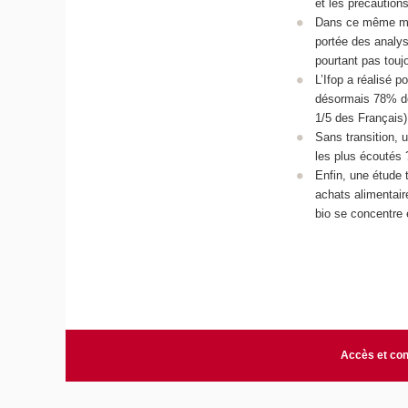
et les précautions
Dans ce même maga
portée des analy
pourtant pas toujo
L’Ifop a réalisé p
désormais 78% des 
1/5 des Français) 
Sans transition, 
les plus écoutés 
Enfin, une étude 
achats alimentaire
bio se concentre
Accès et con