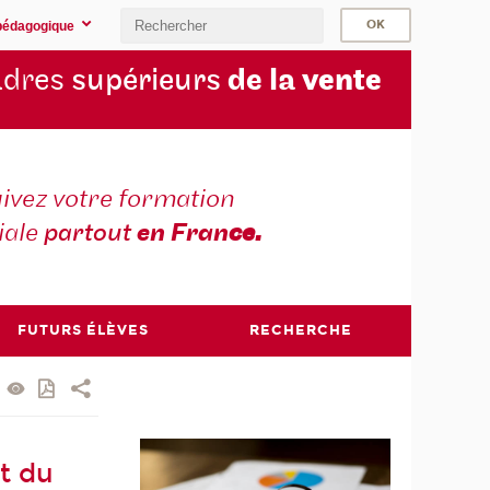
pédagogique
cadres
supérieurs
de la
vente
ivez votre formation
iale
partout
en Fran
ce.
FUTURS ÉLÈVES
RECHERCHE
et du