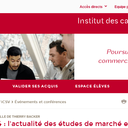
Accès directs
Equipe 
Institut des 
Poursu
commerc
VALIDER SES ACQUIS
ESPACE ÉLÈVES
l'iCSV
Événements et conférences
LLE DE THIERRY BACKER
4 : l'actualité des études de marché 