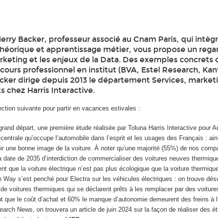
erry Backer, professeur associé au Cnam Paris, qui intèg
héorique et apprentissage métier, vous propose un rega
arketing et les enjeux de la Data. Des exemples concrets
cours professionnel en institut (BVA, Estel Research, Ka
acker dirige depuis 2013 le département Services, market
s chez Harris Interactive.
ction suivante pour partir en vacances estivales :
grand départ, une première étude réalisée par Toluna Harris Interactive pour A
 centrale qu’occupe l’automobile dans l’esprit et les usages des Français : ai
ir une bonne image de la voiture. À noter qu’une majorité (55%) de nos compa
 date de 2035 d’interdiction de commercialiser des voitures neuves thermiqu
t que la voiture électrique n’est pas plus écologique que la voiture thermiqu
on Way s’est penché pour Electra sur les véhicules électriques : on trouve d
e voitures thermiques qui se déclarent prêts à les remplacer par des voitures
 que le coût d’achat et 60% le manque d’autonomie demeurent des freins à l
rch News, on trouvera un article de juin 2024 sur la façon de réaliser des é