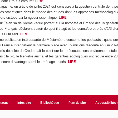
 dont il faut s’entourer.
LIRE
zine, un article de juillet 2024 est consacré à la question centrale de la per
ses statistiques dans le monde des études dont les approches méthodologiqu
urs dictées par la rigueur scientifique.
LIRE
our Talan sa deuxième vague portant sur la notoriété et l’image des IA générat
Français déclarent savoir de quoi il s’agit et les connaître et près d’1/3 d’en
les utilisent.
LIRE
une publication intéressante de Médiamétrie concerne les podcasts : quels so
? France Inter détient la première place avec 39 millions d’écoute en juin 202
très détaillée du Credoc fait le point sur les préoccupations environnementale
s : le bio, le bien-être animal et les garanties écologiques ont reculé entre 2
 encore davantage parmi les ménages aisés.
LIRE
tacts
Infos site
Bibliothèque
Plan de site
Accessibilité: