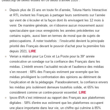
Beaucoup de belles études en ce début d’année 2026 :
Depuis plus de 15 ans en toute fin d’année, Toluna Harris Interactive
et RTL invitent les Français à partager leurs sentiments sur l’année
qui vient de s’écouler et la façon dont ils envisagent les 12 mois à
venir. De manière générale, on n’observe aucun mouvement aussi
spectaculaire que ceux enregistrés les années précédentes sur
certains sujets, aussi bien en termes de moral que de sujets de
préoccupations. À noter toutefois : l’insécurité devient la principale
priorité des Français devant le pouvoir d’achat pour la première fois
depuis 2021.
LIRE
Verian a réalisé pour La Croix et La Poste pour la 39° année
consécutive un sondage sur la confiance des Français dans les
médias. L’intérêt envers l’actualité recule et l’audience des médias
s’en ressent : 68% des Français estiment par exemple que les
médias privilégient la confrontation des opinions au détriment de
l’explication et de la pédagogie. Paradoxalement, la confiance envers
les médias pris isolément demeure toutefois solide, et 65% les
considèrent comme un contre-pouvoir essentiel.
LIRE
Ipsos-BVA s’est intéressé au rapport des Français aux plateformes
digitales : 58% d'entre eux estiment que les plateformes occupent
une place importante dans leur vie, un chiffre qui culmine à 85%