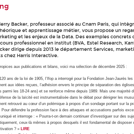
ing
erry Backer, professeur associé au Cnam Paris, qui intèg
héorique et apprentissage métier, vous propose un rega
arketing et les enjeux de la Data. Des exemples concrets
cours professionnel en institut (BVA, Estel Research, Ka
acker dirige depuis 2013 le département Services, market
s chez Harris Interactive.
ropices aux publications et bilans, voici ma sélection de décembre 2025 :
20 ans de la loi de 1905, l’Ifop a interrogé pour la Fondation Jean-Jaurès les
ment aux idées reçues, l’adhésion envers le principe de séparation des églises 
s parmi les 18-24 ans) et se renforce même depuis 1989. Mais une majorité 
éfense de la laïcité est instrumentalisée dans le débat pour dénigrer les mu
ement retrouvé au cœur d’un polémique à propos d’un sondage portant sur la pr
. Pour défendre la profession face à des attaques et accusations parfois exc
niqué et interroge : « Pourra-t-on demain continuer d’investiguer sur des su
tiquement, ceux-là mêmes à propos desquels il est fondamental de disposer d
tivation ? »
LIRE