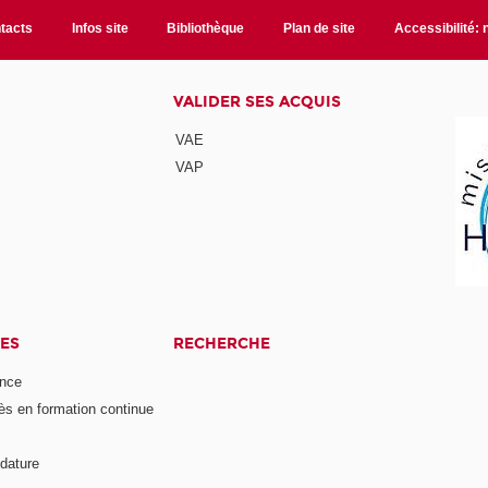
tacts
Infos site
Bibliothèque
Plan de site
Accessibilité:
VALIDER SES ACQUIS
VAE
VAP
ES
RECHERCHE
ance
ès en formation continue
dature