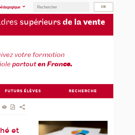
pédagogique
cadres
supérieurs
de la
vente
ivez votre formation
iale
partout
en Fran
ce.
FUTURS ÉLÈVES
RECHERCHE
hé et