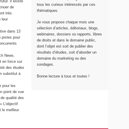
tur. Il existe
tous les curieux intéressés par ces
tinuer de
thématiques.
nt très
 leur
Je vous propose chaque mois une
sélection d’articles, éditoriaux, blogs,
ctive dans 13
webinaires, dossiers ou rapports, libres
 pistes pour
de droits et dans le domaine public,
concurrents
dont l’objet est soit de publier des
résultats d’études, soit d’aborder un
rch News,
domaine du marketing ou des
t en force sur
sondages.
mité des études
 substitut à
Bonne lecture à tous et toutes !
 pour les
on point de vue
 de qualité des
 L’objectif
 le meilleur