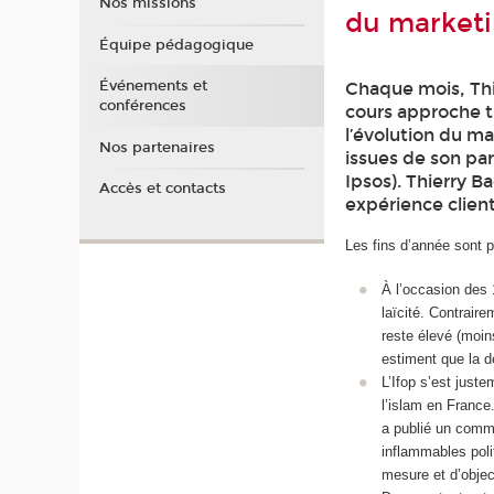
Nos missions
du market
Équipe pédagogique
Événements et
Chaque mois, Thi
conférences
cours approche t
l’évolution du m
Nos partenaires
issues de son par
Ipsos). Thierry B
Accès et contacts
expérience client
Les fins d’année sont p
À l’occasion des 1
laïcité. Contraire
reste élevé (moin
estiment que la d
L’Ifop s’est just
l’islam en France
a publié un commu
inflammables poli
mesure et d’objec