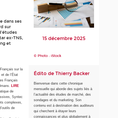
re dans ses
rd sur
 d’études
ntar ex-TNS,
15 décembre 2025
ing et
© Photo : iStock
 Français sur la
Édito de Thierry Backer
et de l’État
des Français
Bienvenue dans cette chronique
sulmans.
LIRE
mensuelle qui aborde des sujets liés à
atique de
l’actualité des études de marché, des
essives, Syntec
sondages et du marketing. Son
jets complexes,
contenu est à destination des auditeurs
’outils de
qui cherchent à étayer leurs
connaissances et plus globalement à