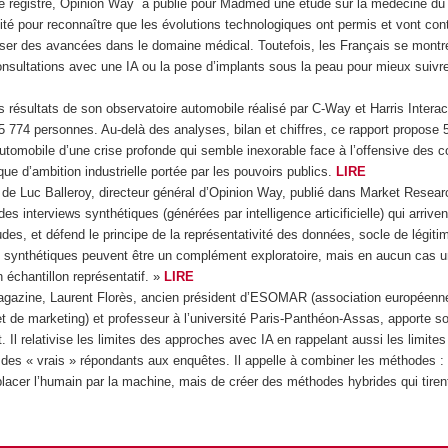
e registre, Opinion Way a publié pour Madmed une étude sur la médecine du fu
té pour reconnaître que les évolutions technologiques ont permis et vont con
iser des avancées dans le domaine médical. Toutefois, les Français se montre
onsultations avec une IA ou la pose d’implants sous la peau pour mieux suivre
s résultats de son observatoire automobile réalisé par C-Way et Harris Intera
 774 personnes. Au-delà des analyses, bilan et chiffres, ce rapport propose 5
 automobile d’une crise profonde qui semble inexorable face à l’offensive des 
que d’ambition industrielle portée par les pouvoirs publics.
LIRE
é de Luc Balleroy, directeur général d’Opinion Way, publié dans Market Resea
des interviews synthétiques (générées par intelligence articificielle) qui arriven
des, et défend le principe de la représentativité des données, socle de légiti
s synthétiques peuvent être un complément exploratoire, mais en aucun cas un
un échantillon représentatif. »
LIRE
azine, Laurent Florès, ancien président d’ESOMAR (association européenne
et de marketing) et professeur à l’université Paris-Panthéon-Assas, apporte s
 Il relativise les limites des approches avec IA en rappelant aussi les limites
des « vrais » répondants aux enquêtes. Il appelle à combiner les méthodes : «
lacer l’humain par la machine, mais de créer des méthodes hybrides qui tirent