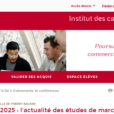
Accès directs
Equipe 
Institut des 
Poursu
commerc
VALIDER SES ACQUIS
ESPACE ÉLÈVES
l'iCSV
Événements et conférences
LLE DE THIERRY BACKER
025 : l'actualité des études de marc