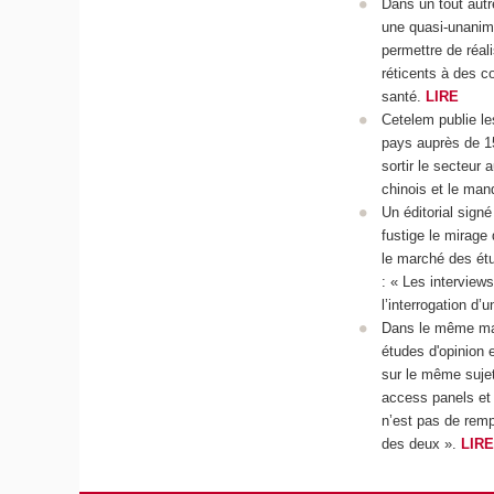
Dans un tout autr
une quasi-unanimi
permettre de réal
réticents à des c
santé.
LIRE
Cetelem publie le
pays auprès de 15
sortir le secteur
chinois et le man
Un éditorial sign
fustige le mirage 
le marché des étu
: « Les interview
l’interrogation d’
Dans le même mag
études d'opinion 
sur le même sujet.
access panels et 
n’est pas de remp
des deux ».
LIRE