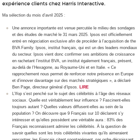
expérience clients chez Harris Interactive.
Ma sélection du mois d’avril 2025 :
Une annonce importante est venue percutée le milieu des sondages
et des études de marché le 31 mars 2025. Ipsos est officiellement
entré en négociation exclusive afin de procéder à l’acquisition de the
BVA Family. Ipsos, institut français, qui est un des leaders mondiaux
du secteur. Ipsos vient donc confirmer ses ambitions de croissance
en rachetant l’institut BVA, un institut également français, présent,
au-delà de l’Hexagone, au Royaume-Uni et en Italie. « Ce
rapprochement nous permet de renforcer notre présence en Europe
et d’innover davantage sur des marchés stratégiques », a déclaré
Ben Page, directeur général d’Ipsos.
LIRE
L’Ifop s’est penché sur le sujet des célébrités à l’âge des réseaux
sociaux. Quelle est véritablement leur influence ? Fascinent-elles
toujours autant ? Quelles valeurs diffusent-elles au sein de la
population ? On découvre que 9 Français sur 10 déclarent s’y
intéresser et qu’elles possèdent une véritable aura : 83% des
Français reconnaissent admirer les célébrités. À la question de
savoir quelles sont les trois célébrités vivantes qu’ils aimeraient
rencontrer, les Français citent spontanément, par ordre décroissant