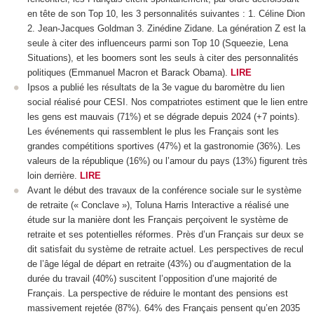
en tête de son Top 10, les 3 personnalités suivantes : 1. Céline Dion
2. Jean-Jacques Goldman 3. Zinédine Zidane. La génération Z est la
seule à citer des influenceurs parmi son Top 10 (Squeezie, Lena
Situations), et les boomers sont les seuls à citer des personnalités
politiques (Emmanuel Macron et Barack Obama).
LIRE
Ipsos a publié les résultats de la 3
e
vague du baromètre du lien
social réalisé pour CESI. Nos compatriotes estiment que le lien entre
les gens est mauvais (71%) et se dégrade depuis 2024 (+7 points).
Les événements qui rassemblent le plus les Français sont les
grandes compétitions sportives (47%) et la gastronomie (36%). Les
valeurs de la république (16%) ou l’amour du pays (13%) figurent très
loin derrière.
LIRE
Avant le début des travaux de la conférence sociale sur le système
de retraite (« Conclave »), Toluna Harris Interactive a réalisé une
étude sur la manière dont les Français perçoivent le système de
retraite et ses potentielles réformes. Près d’un Français sur deux se
dit satisfait du système de retraite actuel. Les perspectives de recul
de l’âge légal de départ en retraite (43%) ou d’augmentation de la
durée du travail (40%) suscitent l’opposition d’une majorité de
Français. La perspective de réduire le montant des pensions est
massivement rejetée (87%). 64% des Français pensent qu’en 2035