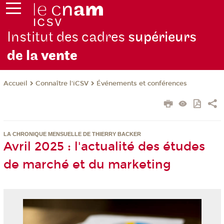
Institut des cadres
supérieurs
de la
vente
Connaître l'iCSV
Événements et conférences
Accueil
LA CHRONIQUE MENSUELLE DE THIERRY BACKER
Avril 2025 : l'actualité des études
de marché et du marketing