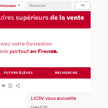
pédagogique
cadres
supérieurs
de la
vente
ivez votre formation
iale
partout
en Fran
ce.
FUTURS ÉLÈVES
RECHERCHE
L'ICSV vous accueille
Cnam-ICSV