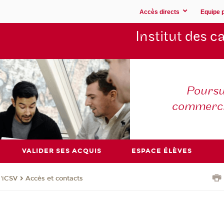
Accès directs
Equipe 
Institut des 
Poursu
commerc
VALIDER SES ACQUIS
ESPACE ÉLÈVES
l'iCSV
Accès et contacts