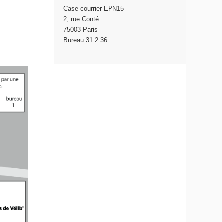
Case courrier EPN15
2, rue Conté
75003 Paris
Bureau 31.2.36