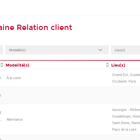
ine Relation client
Modalité(s)
Lieu(x)
Grand-Est, Guadel
t
À la carte
Occitanie, Paris
t
Auvergne - Rhône
T,
Guadeloupe, Hauts
,
Alternance
Saint-Denis, Marti
Pays de la Loire