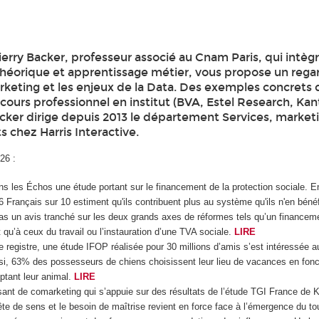
erry Backer, professeur associé au Cnam Paris, qui intèg
héorique et apprentissage métier, vous propose un rega
arketing et les enjeux de la Data. Des exemples concrets
cours professionnel en institut (BVA, Estel Research, Ka
acker dirige depuis 2013 le département Services, market
s chez Harris Interactive.
26 :
ns les Échos une étude portant sur le financement de la protection sociale. 
 6 Français sur 10 estiment qu'ils contribuent plus au système qu'ils n'en béné
 pas un avis tranché sur les deux grands axes de réformes tels qu’un financeme
 qu’à ceux du travail ou l’instauration d’une TVA sociale.
LIRE
e registre, une étude IFOP réalisée pour 30 millions d’amis s’est intéressée 
si, 63% des possesseurs de chiens choisissent leur lieu de vacances en fonc
ptant leur animal.
LIRE
ssant de comarketing qui s’appuie sur des résultats de l’étude TGI France de Ka
ête de sens et le besoin de maîtrise revient en force face à l’émergence du to