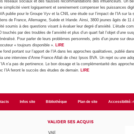
es réseaux sociaux et des fausses recommandations des influenceurs. Un be
 de simplicité vient logiquement et sereinement compenser les puissances digi
A publie pour le Groupe Vyv et la CNIL une étude sur l’impact de l’IA sur la
ens de France, Allemagne, Suède et Irlande. Ainsi, 3800 jeunes âgés de 11 à
 été soumis à des questions visant à évaluer leur degré d’anxiété. L’étude com
 touchés par des troubles de l’anxiété et plus d’un quart fait l’objet d’une sus
énéralisé. Pour parler de leurs problèmes personnels, près d’un jeune sur deu
rlocuteur « toujours disponible ».
LIRE
de fond portant sur l’apport de l’IA dans les approches qualitatives, publié dan
 une interview d’Anne France Allali de chez Ipsos BVA. Un rejet ou une ado
’IA n’a pas de pertinence. Le bon dosage et la complémentarité des approch
vec l’IA feront le succès des études de demain.
LIRE
tacts
Infos site
Bibliothèque
Plan de site
Accessibilité:
VALIDER SES ACQUIS
VAE