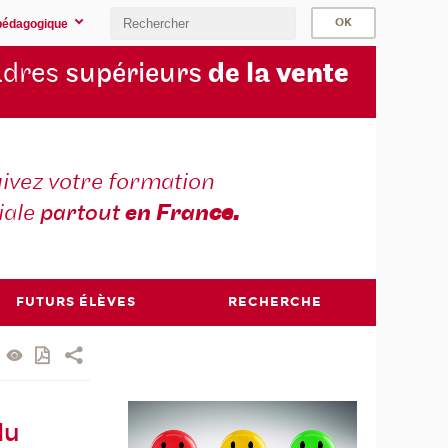
pédagogique
cadres
supérieurs
de la
vente
ivez votre formation
iale
partout
en Fran
ce.
FUTURS ÉLÈVES
RECHERCHE
du