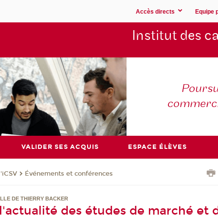
Accès directs
Equipe 
Institut des 
Poursu
commerc
VALIDER SES ACQUIS
ESPACE ÉLÈVES
l'iCSV
Événements et conférences
LLE DE THIERRY BACKER
 l'actualité des études de marché et 