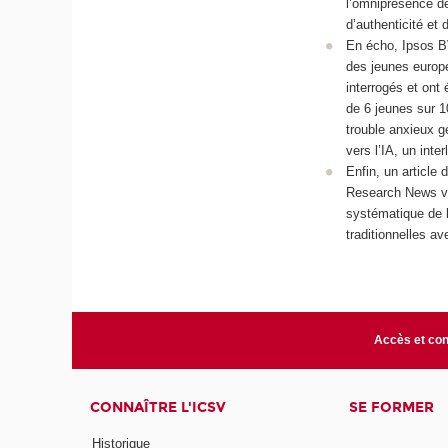
l’omniprésence d
d’authenticité et
En écho, Ipsos BV
des jeunes europé
interrogés et ont
de 6 jeunes sur 10
trouble anxieux g
vers l’IA, un inte
Enfin, un article 
Research News via
systématique de l
traditionnelles a
Accès et con
CONNAÎTRE L'ICSV
SE FORMER
Historique